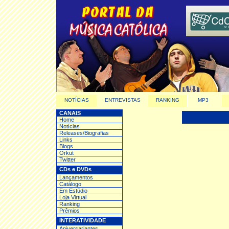
NOTÍCIAS
ENTREVISTAS
RANKING
MP3
CANAIS
Home
Notícias
Releases/Biografias
Links
Blogs
Orkut
Twitter
CDs e DVDs
Lançamentos
Catálogo
Em Estúdio
Loja Virtual
Ranking
Prêmios
INTERATIVIDADE
Aniversariantes