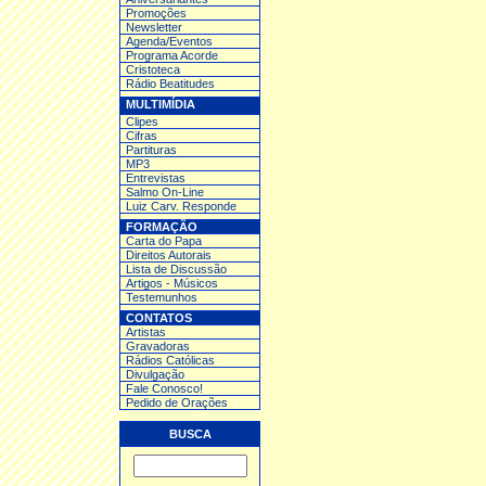
Promoções
Newsletter
Agenda/Eventos
Programa Acorde
Cristoteca
Rádio Beatitudes
MULTIMÍDIA
Clipes
Cifras
Partituras
MP3
Entrev
istas
Salmo On-Line
Luiz Carv. Responde
FORMAÇÃO
Carta do Papa
Direitos Autorais
Lista de Discussão
Artigos - Músicos
Testemunhos
CONTATOS
Artistas
Gravadoras
Rádios Católicas
Divulgação
Fale Conosco!
Pedido de Orações
BUSCA