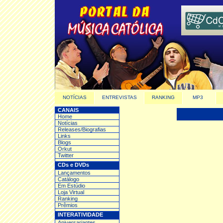
NOTÍCIAS
ENTREVISTAS
RANKING
MP3
CANAIS
Home
Notícias
Releases/Biografias
Links
Blogs
Orkut
Twitter
CDs e DVDs
Lançamentos
Catálogo
Em Estúdio
Loja Virtual
Ranking
Prêmios
INTERATIVIDADE
Aniversariantes