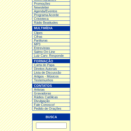
Promoções
Newsletter
Agenda/Eventos
Programa Acorde
Cristoteca
Rádio Beatitudes
MULTIMÍDIA
Clipes
Cifras
Partituras
MP3
Entrev
istas
Salmo On-Line
Luiz Carv. Responde
FORMAÇÃO
Carta do Papa
Direitos Autorais
Lista de Discussão
Artigos - Músicos
Testemunhos
CONTATOS
Artistas
Gravadoras
Rádios Católicas
Divulgação
Fale Conosco!
Pedido de Orações
BUSCA