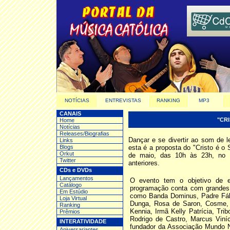
NOTÍCIAS
ENTREVISTAS
RANKING
MP3
CANAIS
"CRI
Home
Notícias
Releases/Biografias
Dançar e se divertir ao som de 
Links
Blogs
esta é a proposta do "Cristo é o
Orkut
de maio, das 10h às 23h, no M
Twitter
anteriores.
CDs e DVDs
Lançamentos
O evento tem o objetivo de e
Catálogo
programação conta com grandes
Em Estúdio
como Banda Dominus, Padre Fáb
Loja Virtual
Dunga, Rosa de Saron, Cosme, Da
Ranking
Kennia, Irmã Kelly Patrícia, Tr
Prêmios
Rodrigo de Castro, Marcus Viníc
INTERATIVIDADE
fundador da Associação Mundo N
Aniversariantes