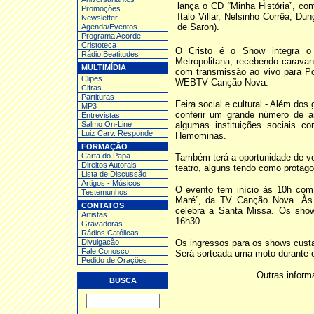
lança o CD “Minha História”, co
Promoções
Italo Villar, Nelsinho Corrêa, D
Newsletter
de Saron).
Agenda/Eventos
Programa Acorde
Cristoteca
O Cristo é o Show integra o c
Rádio Beatitudes
Metropolitana, recebendo caravan
MULTIMÍDIA
com transmissão ao vivo para Po
Clipes
WEBTV Canção Nova.
Cifras
Partituras
Feira social e cultural -
Além dos 
MP3
conferir um grande número de art
Entrev
istas
Salmo On-Line
algumas instituições sociais c
Luiz Carv. Responde
Hemominas.
FORMAÇÃO
Carta do Papa
Também terá a oportunidade de ve
Direitos Autorais
teatro, alguns tendo como protagon
Lista de Discussão
Artigos - Músicos
O evento tem início às 10h com 
Testemunhos
Maré”, da TV Canção Nova. Às 
CONTATOS
celebra a Santa Missa. Os show
Artistas
16h30.
Gravadoras
Rádios Católicas
Divulgação
Os ingressos para os shows custam
Fale Conosco!
Será sorteada uma moto durante 
Pedido de Orações
Outras infor
BUSCA