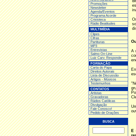
d
Promoções
e
Newsletter
in
Agenda/Eventos
Programa Acorde
Os
Cristoteca
Rádio Beatitudes
so
di
MULTIMÍDIA
Clipes
Cifras
Ou
Partituras
MP3
Entrev
istas
A 
Salmo On-Line
co
Luiz Carv. Responde
en
FORMAÇÃO
Carta do Papa
En
Direitos Autorais
es
Lista de Discussão
Artigos - Músicos
"N
Testemunhos
gr
CONTATOS
Po
Artistas
Cl
Gravadoras
Rádios Católicas
Divulgação
Um
Fale Conosco!
ou
Pedido de Orações
BUSCA
E 
re