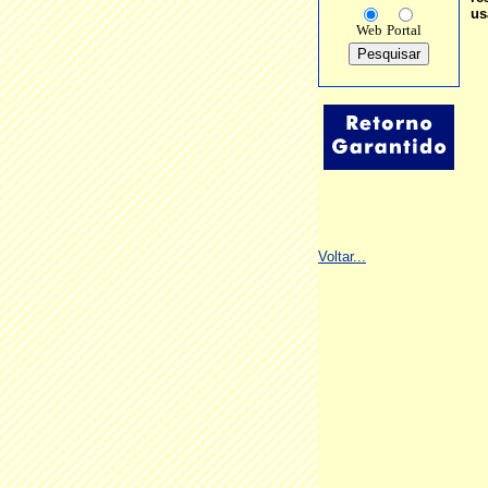
us
Web
Portal
Voltar...