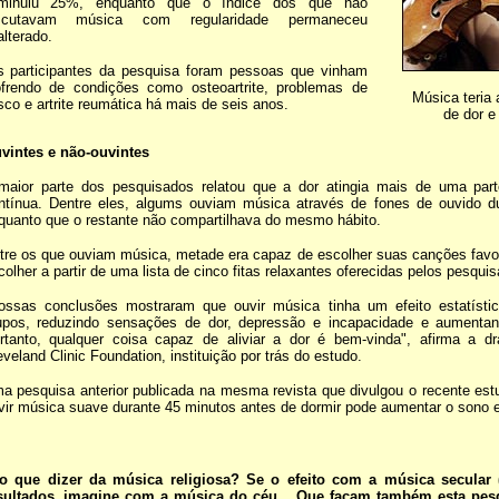
iminuiu 25%, enquanto que o índice dos que não
scutavam música com regularidade permaneceu
alterado.
 participantes da pesquisa foram pessoas que vinham
frendo de condições como osteoartrite, problemas de
Música teria 
sco e artrite reumática há mais de seis anos.
de dor e
vintes e não-ouvintes
maior parte dos pesquisados relatou que a dor atingia mais de uma par
ntínua. Dentre eles, algums ouviam música através de fones de ouvido d
quanto que o restante não compartilhava do mesmo hábito.
tre os que ouviam música, metade era capaz de escolher suas canções favo
colher a partir de uma lista de cinco fitas relaxantes oferecidas pelos pesqui
ossas conclusões mostraram que ouvir música tinha um efeito estatístic
upos, reduzindo sensações de dor, depressão e incapacidade e aumenta
rtanto, qualquer coisa capaz de aliviar a dor é bem-vinda", afirma a d
eveland Clinic Foundation, instituição por trás do estudo.
a pesquisa anterior publicada na mesma revista que divulgou o recente estu
vir música suave durante 45 minutos antes de dormir pode aumentar o sono 
o que dizer da música religiosa? Se o efeito com a música secular (
sultados, imagine com a música do céu... Que façam também esta pes