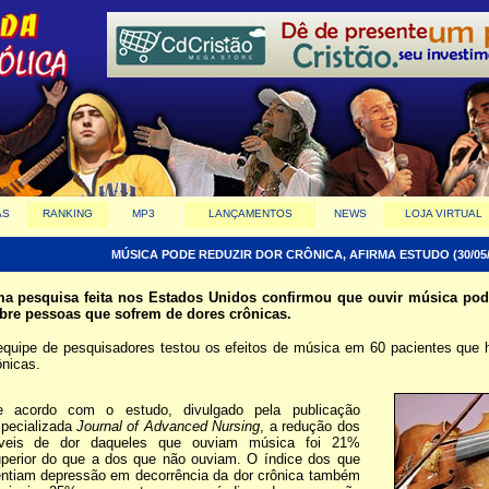
AS
RANKING
MP3
LANÇAMENTOS
NEWS
LOJA VIRTUAL
MÚSICA PODE REDUZIR DOR CRÔNICA, AFIRMA ESTUDO (30/05/
a pesquisa feita nos Estados Unidos confirmou que ouvir música pode
bre pessoas que sofrem de dores crônicas.
equipe de pesquisadores testou os efeitos de música em 60 pacientes que 
ônicas.
e acordo com o estudo, divulgado pela publicação
pecializada
Journal of Advanced Nursing
, a redução dos
íveis de dor daqueles que ouviam música foi 21%
perior do que a dos que não ouviam. O índice dos que
ntiam depressão em decorrência da dor crônica também