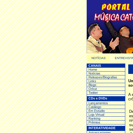
NOTÍCIAS
ENTREVIST
CANAIS
Home
Notícias
Releases/Biografias
Um
Links
Blogs
so
Orkut
Twitter
A 
CDs e DVDs
cr
Lançamentos
Catálogo
Em Estúdio
D
Loja Virtual
es
Ranking
n
Prêmios
su
INTERATIVIDADE
se
Aniversariantes