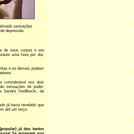
aliviado sensações
 de depressão
te de seus corpos e era
urante uma hora por dia,
ritas e os demais podiam
sadores.
o considerável nos dois
ndo sensações de poder.
ra Sandra Siedlkecki, da
do já havia revelado que
em até um terço.
popular) já deu tantos
quisa! Se quiserem nos