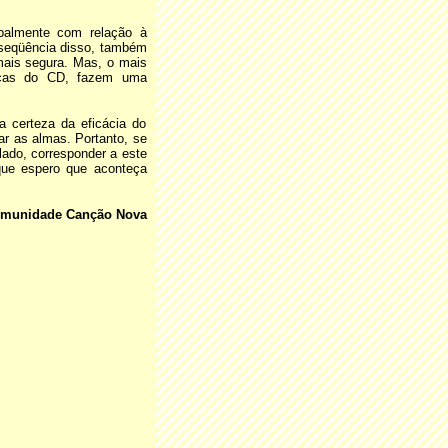
ipalmente com relação à
seqüência disso, também
mais segura. Mas, o mais
icas do CD, fazem uma
a certeza da eficácia do
ar as almas. Portanto, se
lado, corresponder a este
que espero que aconteça
Comunidade Canção Nova