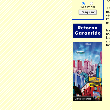
"O
Web
Portal
"D
re
vê
im
ex
Is
no
is
ch
ta