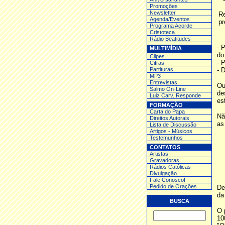
Promoções
Newsletter
Re
Agenda/Eventos
pr
Programa Acorde
Cristoteca
Rádio Beatitudes
- 
MULTIMÍDIA
do
Clipes
- 
Cifras
Partituras
- 
MP3
Entrev
istas
Ou
Salmo On-Line
de
Luiz Carv. Responde
es
FORMAÇÃO
Carta do Papa
Nã
Direitos Autorais
as
Lista de Discussão
Artigos - Músicos
Testemunhos
CONTATOS
Artistas
Gravadoras
Rádios Católicas
Divulgação
Fale Conosco!
Pedido de Orações
De
da
BUSCA
O 
10