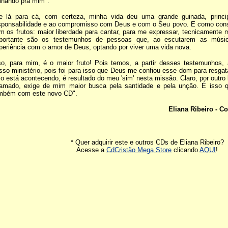
lhando pra mim".
e lá para cá, com certeza, minha vida deu uma grande guinada, princ
sponsabilidade e ao compromisso com Deus e com o Seu povo. E como con
m os frutos: maior liberdade para cantar, para me expressar, tecnicamente 
portante são os testemunhos de pessoas que, ao escutarem as mús
periência com o amor de Deus, optando por viver uma vida nova.
so, para mim, é o maior fruto! Pois temos, a partir desses testemunhos, 
sso ministério, pois foi para isso que Deus me confiou esse dom para resgat
so está acontecendo, é resultado do meu 'sim' nesta missão. Claro, por outro 
amado, exige de mim maior busca pela santidade e pela unção. É isso 
mbém com este novo CD".
Eliana Ribeiro - 
* Quer adquirir este e outros CDs de Eliana Ribeiro?
Acesse a
CdCristão Mega Store
clicando
AQUI
!