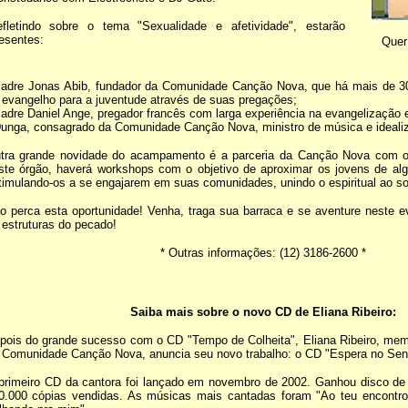
fletindo sobre o tema "Sexualidade e afetividade", estarão
esentes:
Quer
Padre Jonas Abib, fundador da Comunidade Canção Nova, que há mais de 
 evangelho para a juventude através de suas pregações;
Padre Daniel Ange, pregador francês com larga experiência na evangelização e
Dunga, consagrado da Comunidade Canção Nova, ministro de música e ideali
tra grande novidade do acampamento é a parceria da Canção Nova com
ste órgão, haverá workshops com o objetivo de aproximar os jovens de alg
timulando-os a se engajarem em suas comunidades, unindo o espiritual ao so
o perca esta oportunidade! Venha, traga sua barraca e se aventure neste e
 estruturas do pecado!
* Outras informações: (12) 3186-2600 *
Saiba mais sobre o novo CD de Eliana Ribeiro:
pois do grande sucesso com o CD "Tempo de Colheita", Eliana Ribeiro, mem
 Comunidade Canção Nova, anuncia seu novo trabalho: o CD "Espera no Sen
primeiro CD da cantora foi lançado em novembro de 2002. Ganhou disco de 
0.000 cópias vendidas. As músicas mais cantadas foram "Ao teu encontro