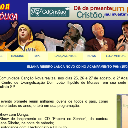
AS
RANKING
MP3
LANÇAMENTOS
NEWS
LOJA VIRTUAL
ELIANA RIBEIRO LANÇA NOVO CD NO ACAMPAMENTO PHN (15/08
Comunidade Canção Nova realiza, nos dias 25, 26 e 27 de agosto, o 2° A
 Centro de Evangelização Dom João Hipólito de Moraes, em sua sede 
ulista-SP.
evento promete reunir milhares jovens de todos o país, como
orre todos os anos, e terá em sua programação:
Show com Dunga;
 Show de lançamento do CD "Espera no Senhor", da cantora
iana Ribeiro, na noite de sábado;
Cristodance com Electrocristo e DJ Guto.