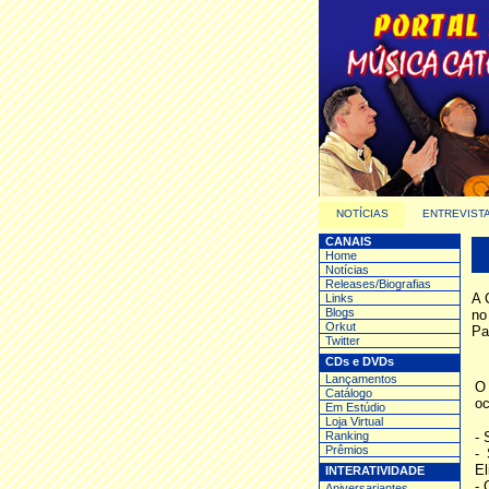
NOTÍCIAS
ENTREVIST
CANAIS
Home
Notícias
Releases/Biografias
A 
Links
Blogs
no
Orkut
Pa
Twitter
CDs e DVDs
Lançamentos
O 
Catálogo
oc
Em Estúdio
Loja Virtual
Ranking
- 
Prêmios
-
El
INTERATIVIDADE
- 
Aniversariantes