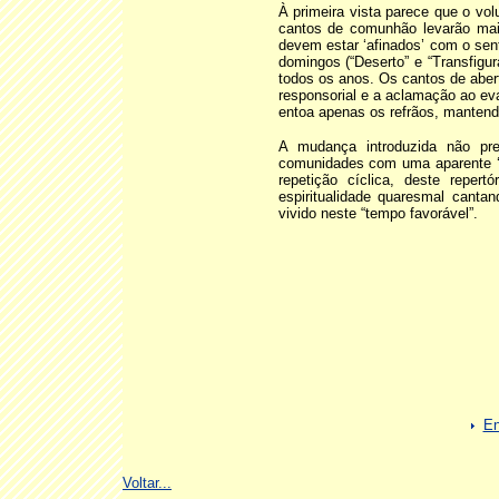
À primeira vista parece que o vo
cantos de comunhão levarão mai
devem estar ‘afinados’ com o se
domingos (“Deserto” e “Transfig
todos os anos. Os cantos de aber
responsorial e a aclamação ao e
entoa apenas os refrãos, manten
A mudança introduzida não pr
comunidades com uma aparente ‘i
repetição cíclica, deste repert
espiritualidade quaresmal canta
vivido neste “tempo favorável”.
En
Voltar...