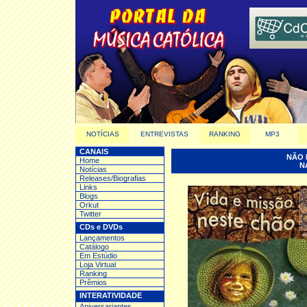
NOTÍCIAS
ENTREVISTAS
RANKING
MP3
CANAIS
NÃO 
Home
N
Notícias
Releases/Biografias
Links
Blogs
Orkut
Twitter
CDs e DVDs
Lançamentos
Catálogo
Em Estúdio
Loja Virtual
Ranking
Prêmios
INTERATIVIDADE
Aniversariantes