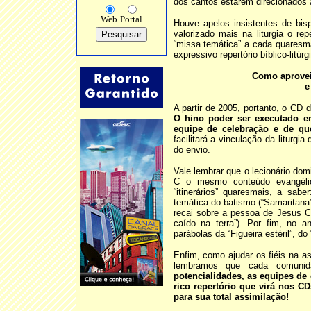
dos cantos estarem direcionados 
Web
Portal
Houve apelos insistentes de bis
valorizado mais na liturgia o re
“missa temática” a cada quaresm
expressivo repertório bíblico-lit
Como aprovei
e
A partir de 2005, portanto, o CD 
O hino poder ser executado e
equipe de celebração e de qu
facilitará a vinculação da liturg
do envio.
Vale lembrar que o lecionário do
C o mesmo conteúdo evangélico
“itinerários” quaresmais, a sa
temática do batismo (“Samaritana
recai sobre a pessoa de Jesus C
caído na terra”). Por fim, no 
parábolas da “Figueira estéril”, do
Enfim, como ajudar os fiéis na as
lembramos que cada comuni
potencialidades, as equipes de
rico repertório que virá nos C
para sua total assimilação!