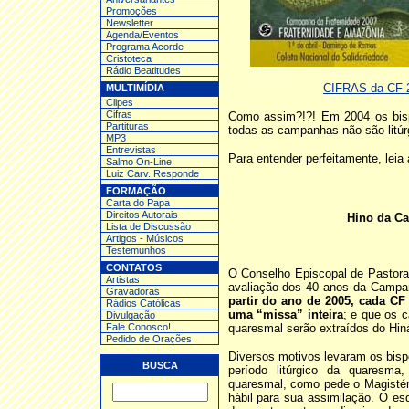
Promoções
Newsletter
Agenda/Eventos
Programa Acorde
Cristoteca
Rádio Beatitudes
CIFRAS da CF 2
MULTIMÍDIA
Clipes
Cifras
Como assim?!?! Em 2004 os bis
Partituras
todas as campanhas não são litú
MP3
Entrev
istas
Para entender perfeitamente, leia
Salmo On-Line
Luiz Carv. Responde
FORMAÇÃO
Carta do Papa
Direitos Autorais
Hino da Ca
Lista de Discussão
Artigos - Músicos
Testemunhos
CONTATOS
O Conselho Episcopal de Pastora
Artistas
avaliação dos 40 anos da Campan
Gravadoras
partir do ano de 2005, cada CF
Rádios Católicas
uma “missa” inteira
; e que os 
Divulgação
Fale Conosco!
quaresmal serão extraídos do Hiná
Pedido de Orações
Diversos motivos levaram os bisp
BUSCA
período litúrgico da quaresma,
quaresmal, como pede o Magistéri
hábil para sua assimilação. O es