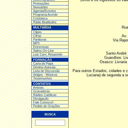
Promoções
Newsletter
Agenda/Eventos
Programa Acorde
Cristoteca
Rádio Beatitudes
Rua
MULTIMÍDIA
Clipes
Av.
Cifras
Partituras
Via Rapo
MP3
Entrev
istas
Salmo On-Line
Santo André:
Luiz Carv. Responde
Guarulhos: Li
FORMAÇÃO
Osasco: Livraria
Carta do Papa
Direitos Autorais
Para outros Estados, cidades e c
Lista de Discussão
Artigos - Músicos
Luciana) de segunda a se
Testemunhos
CONTATOS
Artistas
Gravadoras
Rádios Católicas
Divulgação
Fale Conosco!
Pedido de Orações
BUSCA