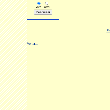
Web
Portal
En
Voltar...