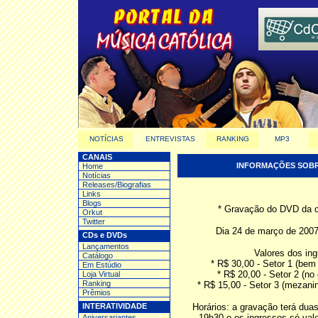
NOTÍCIAS
ENTREVISTAS
RANKING
MP3
CANAIS
INFORMAÇÕES SOBRE
Home
Notícias
Releases/Biografias
Links
Blogs
* Gravação do DVD da c
Orkut
Twitter
Dia 24 de março de 200
CDs e DVDs
Lançamentos
Valores dos in
Catálogo
* R$ 30,00 - Setor 1 (bem
Em Estúdio
* R$ 20,00 - Setor 2 (no 
Loja Virtual
Ranking
* R$ 15,00 - Setor 3 (mezanin
Prêmios
INTERATIVIDADE
Horários: a gravação terá dua
19h30 e os ingressos só va
Aniversariantes