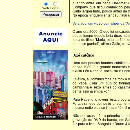
quando entra em cena Dalvimar Ga
Company, que ficou conhecido pela
Web
Portal
Gallo largou tudo, pouco antes da b
Na época ninguém entendeu, falara
Veja aqui um vídeo com show da "An
O ano era 2000. O que foi encarado
pouco tempo depois teria duas músi
tema do filme "Maria, mãe do filho 
nada, só ganhei", afirma Gallo, conv
Axé católico
Uma das poucas bandas católicas q
desde 1989. E o grande momento ch
exulta Léo Rabello, vocalista e fun
Eclética, a Dominus toca de rock a 
do Papa. Com um público formado
camisinha e sexo antes do casame
gente assina embaixo."
Para Rabello, o jovem "está procur
Fortaleza, que competiu diretament
mesma noite eles só tinham 40 mil 
Não por acaso, foi a primeira band
gravação do DVD da banda, em Salv
fez para a Ivete Sangalo e Bruno & 