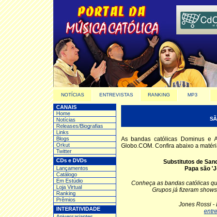
NOTÍCIAS
ENTREVISTAS
RANKING
MP3
CANAIS
Home
SÃ
Notícias
Releases/Biografias
Links
Blogs
As bandas católicas Dominus e A
Orkut
Globo.COM. Confira abaixo a matér
Twitter
CDs e DVDs
Substitutos de San
Lançamentos
Papa são 'J
Catálogo
Em Estúdio
Conheça as bandas católicas qu
Loja Virtual
Grupos já fizeram shows
Ranking
Prêmios
Jones Rossi -
INTERATIVIDADE
entr
Aniversariantes