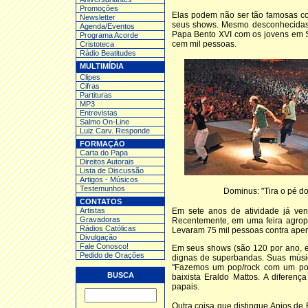
Promoções
Elas podem não ser tão famosas c
Newsletter
seus shows. Mesmo desconhecidas 
Agenda/Eventos
Papa Bento XVI com os jovens em S
Programa Acorde
cem mil pessoas.
Cristoteca
Rádio Beatitudes
MULTIMÍDIA
Clipes
Cifras
Partituras
MP3
Entrev
istas
Salmo On-Line
Luiz Carv. Responde
FORMAÇÃO
Carta do Papa
Direitos Autorais
Lista de Discussão
Artigos - Músicos
Testemunhos
Dominus: "Tira o pé do
CONTATOS
Artistas
Em sete anos de atividade já ve
Gravadoras
Recentemente, em uma feira agropec
Rádios Católicas
Levaram 75 mil pessoas contra apen
Divulgação
Fale Conosco!
Em seus shows (são 120 por ano, e
Pedido de Orações
dignas de superbandas. Suas músic
"Fazemos um pop/rock com um pou
BUSCA
baixista Eraldo Mattos. A diferen
papais.
Outra coisa que distingue Anjos de