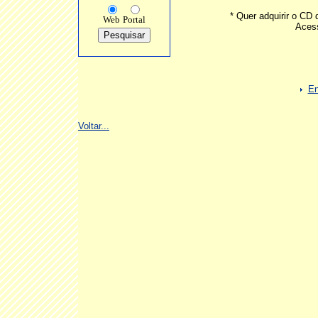
* Quer adquirir o CD
Web
Portal
Aces
En
Voltar...