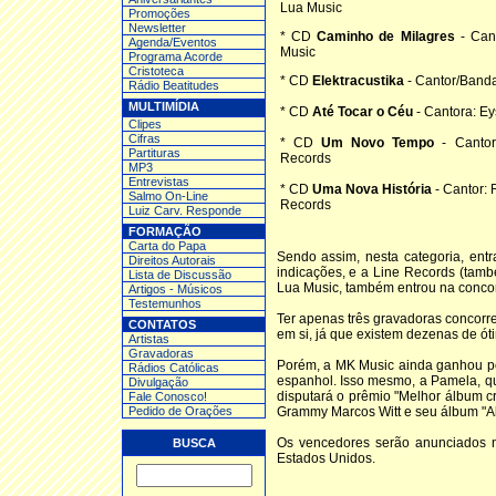
Lua Music
Promoções
Newsletter
* CD
Caminho de Milagres
- Cant
Agenda/Eventos
Music
Programa Acorde
Cristoteca
* CD
Elektracustika
- Cantor/Banda
Rádio Beatitudes
MULTIMÍDIA
* CD
Até Tocar o Céu
- Cantora: Ey
Clipes
Cifras
* CD
Um Novo Tempo
- Cantor
Partituras
Records
MP3
Entrev
istas
* CD
Uma Nova História
- Cantor: 
Salmo On-Line
Records
Luiz Carv. Responde
FORMAÇÃO
Carta do Papa
Sendo assim, nesta categoria, ent
Direitos Autorais
indicações, e a Line Records (tam
Lista de Discussão
Lua Music, também entrou na concor
Artigos - Músicos
Testemunhos
Ter apenas três gravadoras concorr
CONTATOS
em si, já que existem dezenas de ót
Artistas
Gravadoras
Porém, a MK Music ainda ganhou po
Rádios Católicas
espanhol. Isso mesmo, a Pamela, q
Divulgação
disputará o prêmio "Melhor álbum cr
Fale Conosco!
Pedido de Orações
Grammy Marcos Witt e seu álbum "Ale
Os vencedores serão anunciados 
BUSCA
Estados Unidos.