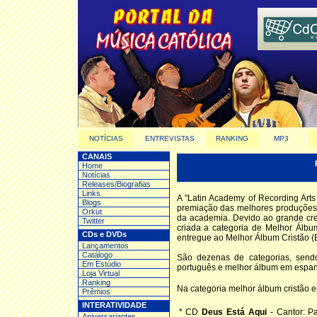
NOTÍCIAS
ENTREVISTAS
RANKING
MP3
CANAIS
Home
Notícias
Releases/Biografias
Links
A "Latin Academy of Recording Arts
Blogs
premiação das melhores produções 
Orkut
da academia. Devido ao grande cres
Twitter
criada a categoria de Melhor Álb
CDs e DVDs
entregue ao Melhor Álbum Cristão (
Lançamentos
Catálogo
São dezenas de categorias, send
Em Estúdio
português e melhor álbum em espan
Loja Virtual
Ranking
Na categoria melhor álbum cristão 
Prêmios
INTERATIVIDADE
* CD
Deus Está Aqui
- Cantor: P
Aniversariantes