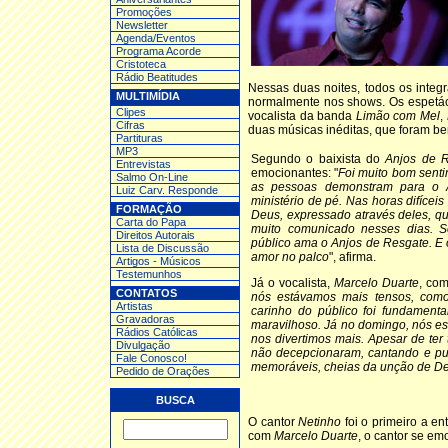
Promoções
Newsletter
Agenda/Eventos
Programa Acorde
Cristoteca
Rádio Beatitudes
Nessas duas noites, todos os integ
MULTIMÍDIA
normalmente nos shows. Os espetác
Clipes
vocalista da banda
Limão com Mel
,
Cifras
duas músicas inéditas, que foram be
Partituras
MP3
Segundo o baixista do
Anjos de 
Entrev
istas
emocionantes: "
Foi muito bom senti
Salmo On-Line
as pessoas demonstram para o 
Luiz Carv. Responde
ministério de pé. Nas horas difíce
FORMAÇÃO
Deus, expressado através deles, qu
Carta do Papa
muito comunicado nesses dias. S
Direitos Autorais
público ama o Anjos de Resgate. E 
Lista de Discussão
amor no palco
", afirma.
Artigos - Músicos
Testemunhos
Já o vocalista,
Marcelo Duarte
, com
CONTATOS
nós estávamos mais tensos, com
Artistas
carinho do público foi fundament
Gravadoras
maravilhoso. Já no domingo, nós es
Rádios Católicas
nos divertimos mais. Apesar de te
Divulgação
não decepcionaram, cantando e pu
Fale Conosco!
memoráveis, cheias da unção de D
Pedido de Orações
BUSCA
O cantor
Netinho
foi o primeiro a en
com
Marcelo Duarte
, o cantor se e