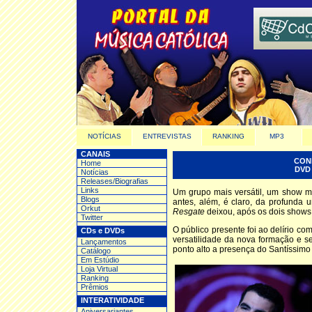
NOTÍCIAS
ENTREVISTAS
RANKING
MP3
CANAIS
CON
Home
DVD
Notícias
Releases/Biografias
Links
Um grupo mais versátil, um show 
Blogs
antes, além, é claro, da profunda
Orkut
Resgate
deixou, após os dois shows 
Twitter
O público presente foi ao delírio c
CDs e DVDs
versatilidade da nova formação e 
Lançamentos
ponto alto a presença do Santíssim
Catálogo
Em Estúdio
Loja Virtual
Ranking
Prêmios
INTERATIVIDADE
Aniversariantes