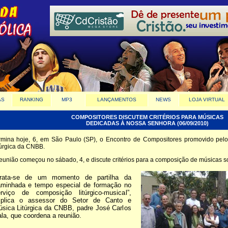
AS
RANKING
MP3
LANÇAMENTOS
NEWS
LOJA VIRTUAL
COMPOSITORES DISCUTEM CRITÉRIOS PARA MÚSICAS
DEDICADAS À NOSSA SENHORA (06/09/2010)
rmina hoje, 6, em São Paulo (SP), o Encontro de Compositores promovido pel
túrgica da CNBB.
reunião começou no sábado, 4, e discute critérios para a composição de músicas s
Trata-se de um momento de partilha da
minhada e tempo especial de formação no
rviço de composição litúrgico-musical”,
xplica o assessor do Setor de Canto e
sica Litúrgica da CNBB, padre José Carlos
la, que coordena a reunião.