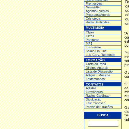
De
Promoções
c
Newsletter
c
Agenda/Eventos
cr
Programa Acorde
Cristoteca
qu
Rádio Beatitudes
em
MULTIMÍDIA
Clipes
“A
Cifras
co
Partituras
es
MP3
pov
Entrev
istas
Salmo On-Line
Pa
Luiz Carv. Responde
me
FORMAÇÃO
so
Carta do Papa
pre
Direitos Autorais
Lista de Discussão
O 
Artigos - Músicos
co
Testemunhos
“É
CONTATOS
de
Artistas
Gravadoras
mi
Rádios Católicas
hu
Divulgação
co
Fale Conosco!
Pedido de Orações
O 
el
BUSCA
“M
co