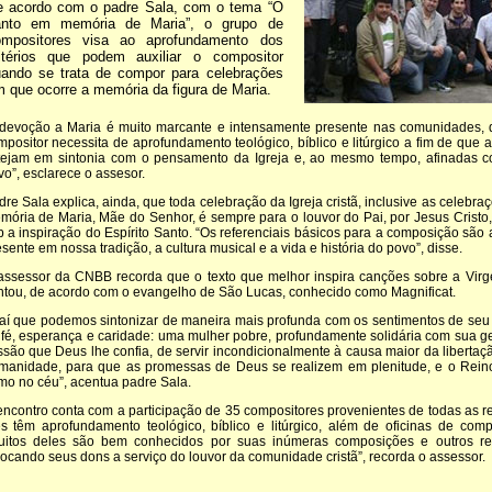
 acordo com o padre Sala, com o tema “O
anto em memória de Maria”, o grupo de
ompositores visa ao aprofundamento dos
itérios que podem auxiliar o compositor
ando se trata de compor para celebrações
 que ocorre a memória da figura de Maria.
 devoção a Maria é muito marcante e intensamente presente nas comunidades, de
mpositor necessita de aprofundamento teológico, bíblico e litúrgico a fim de que
tejam em sintonia com o pensamento da Igreja e, ao mesmo tempo, afinadas co
o”, esclarece o assesor.
dre Sala explica, ainda, que toda celebração da Igreja cristã, inclusive as celebr
mória de Maria, Mãe do Senhor, é sempre para o louvor do Pai, por Jesus Cristo
b a inspiração do Espírito Santo. “Os referenciais básicos para a composição são a
sente em nossa tradição, a cultura musical e a vida e história do povo”, disse.
assessor da CNBB recorda que o texto que melhor inspira canções sobre a Virg
ntou, de acordo com o evangelho de São Lucas, conhecido como Magnificat.
 aí que podemos sintonizar de maneira mais profunda com os sentimentos de seu
 fé, esperança e caridade: uma mulher pobre, profundamente solidária com sua ge
ssão que Deus lhe confia, de servir incondicionalmente à causa maior da libertaç
manidade, para que as promessas de Deus se realizem em plenitude, e o Reino
mo no céu”, acentua padre Sala.
encontro conta com a participação de 35 compositores provenientes de todas as re
es têm aprofundamento teológico, bíblico e litúrgico, além de oficinas de com
uitos deles são bem conhecidos por suas inúmeras composições e outros 
locando seus dons a serviço do louvor da comunidade cristã”, recorda o assessor.