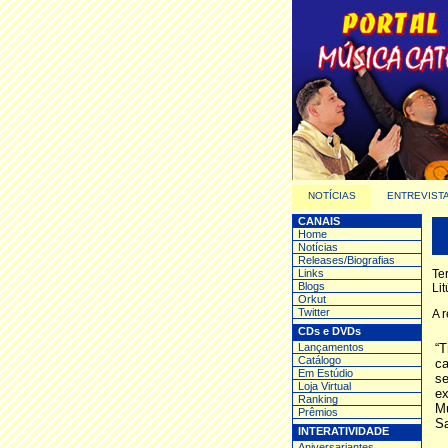
NOTÍCIAS
ENTREVIST
CANAIS
Home
Notícias
Releases/Biografias
Links
Te
Blogs
Li
Orkut
Twitter
A 
CDs e DVDs
Lançamentos
“
Catálogo
ca
Em Estúdio
se
Loja Virtual
e
Ranking
Mú
Prêmios
Sa
INTERATIVIDADE
Aniversariantes