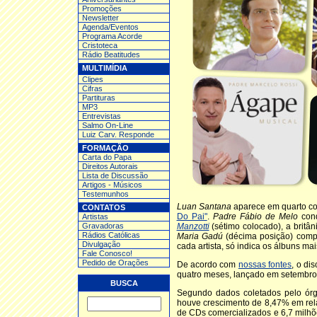
Promoções
Newsletter
Agenda/Eventos
Programa Acorde
Cristoteca
Rádio Beatitudes
MULTIMÍDIA
Clipes
Cifras
Partituras
MP3
Entrev
istas
Salmo On-Line
Luiz Carv. Responde
FORMAÇÃO
Carta do Papa
Direitos Autorais
Lista de Discussão
Artigos - Músicos
Testemunhos
Luan Santana
aparece em quarto co
CONTATOS
Do Pai"
.
Padre Fábio de Melo
conq
Artistas
Gravadoras
Manzotti
(sétimo colocado), a britâ
Rádios Católicas
Maria Gadú
(décima posição) com
Divulgação
cada artista, só indica os álbuns ma
Fale Conosco!
Pedido de Orações
De acordo com
nossas fontes
, o di
quatro meses, lançado em setembro
BUSCA
Segundo dados coletados pelo órg
houve crescimento de 8,47% em rel
de CDs comercializados e 6,7 milhõ