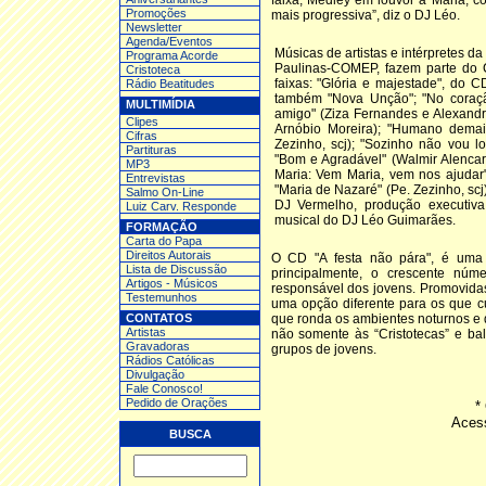
faixa, Medley em louvor a Maria, 
Promoções
mais progressiva”, diz o DJ Léo
.
Newsletter
Agenda/Eventos
Músicas de artistas e intérpretes da
Programa Acorde
Paulinas-COMEP, fazem parte do 
Cristoteca
faixas: "Glória e majestade", do C
Rádio Beatitudes
também "Nova Unção"; "No coraçã
MULTIMÍDIA
amigo" (Ziza Fernandes e Alexandre 
Clipes
Arnóbio Moreira); "Humano demai
Cifras
Zezinho, scj); "Sozinho não vou lon
Partituras
"Bom e Agradável" (Walmir Alencar
MP3
Maria: Vem Maria, vem nos ajudar"
Entrev
istas
"Maria de Nazaré" (Pe. Zezinho, sc
Salmo On-Line
DJ Vermelho, produção executiva 
Luiz Carv. Responde
musical do DJ Léo Guimarães.
FORMAÇÃO
Carta do Papa
Direitos Autorais
O CD "A festa não pára", é uma ex
Lista de Discussão
principalmente, o crescente núm
Artigos - Músicos
responsável dos jovens. Promovidas
Testemunhos
uma opção diferente para os que c
CONTATOS
que ronda os ambientes noturnos e 
Artistas
não somente às “Cristotecas” e ba
Gravadoras
grupos de jovens.
Rádios Católicas
Divulgação
Fale Conosco!
Pedido de Orações
*
Aces
BUSCA