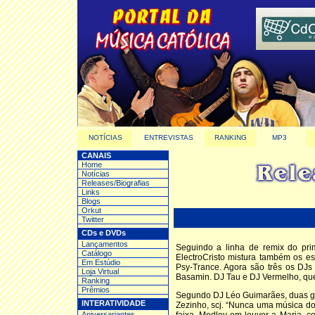
NOTÍCIAS
ENTREVISTAS
RANKING
MP3
CANAIS
Home
Notícias
Releases/Biografias
Links
Blogs
Orkut
Twitter
CDs e DVDs
Lançamentos
Seguindo a linha de remix do pri
Catálogo
ElectroCristo mistura também os es
Em Estúdio
Psy-Trance. Agora são três os DJs 
Loja Virtual
Basamin. DJ Tau e DJ Vermelho, que
Ranking
Prêmios
Segundo DJ Léo Guimarães, duas gr
INTERATIVIDADE
Zezinho, scj. “Nunca uma música do 
Aniversariantes