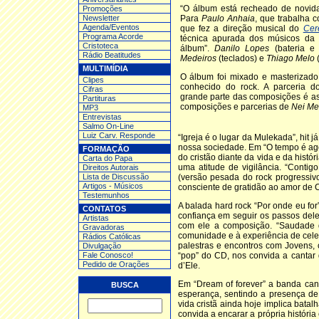
“O álbum está recheado de novid
Promoções
Newsletter
Para
Paulo Anhaia
, que trabalha 
Agenda/Eventos
que fez a direção musical do
Cer
Programa Acorde
técnica apurada dos músicos da
Cristoteca
álbum”.
Danilo Lopes
(bateria e
Rádio Beatitudes
Medeiros
(teclados) e
Thiago Melo
(
MULTIMÍDIA
O álbum foi mixado e masterizad
Clipes
conhecido do rock. A parceria do
Cifras
grande parte das composições é a
Partituras
composições e parcerias de
Nei Me
MP3
Entrev
istas
Salmo On-Line
Luiz Carv. Responde
“Igreja é o lugar da Mulekada”, hit 
nossa sociedade. Em “O tempo é ago
FORMAÇÃO
do cristão diante da vida e da histó
Carta do Papa
uma atitude de vigilância. “Conti
Direitos Autorais
Lista de Discussão
(versão pesada do rock progressivo)
Artigos - Músicos
consciente de gratidão ao amor de 
Testemunhos
A balada hard rock “Por onde eu fo
CONTATOS
confiança em seguir os passos dele
Artistas
com ele a composição. “Saudade d
Gravadoras
comunidade e à experiência de celeb
Rádios Católicas
palestras e encontros com Jovens, 
Divulgação
Fale Conosco!
“pop” do CD, nos convida a cantar
Pedido de Orações
d’Ele.
Em “Dream of forever” a banda can
BUSCA
esperança, sentindo a presença de
vida cristã ainda hoje implica bata
convida a encarar a própria história