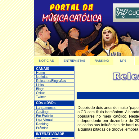
NOTÍCIAS
ENTREVISTAS
RANKING
MP3
CANAIS
Home
Notícias
Releases/Biografias
Links
Blogs
Orkut
Twitter
CDs e DVDs
Depois de dois anos de muito “papo”
Lançamentos
Catálogo
o CD com título homônimo. A banda
Em Estúdio
populares no meio católico. Nest
Loja Virtual
independente em dezembro de 200
Ranking
calcadas nas influências de hard r
Prêmios
algumas pitadas de groove, embora 
INTERATIVIDADE
Aniversariantes