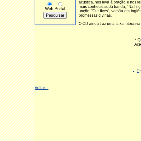
acústica, nos leva à oração e nos l
mais conhecidas da banda, “Na língu
Web
Portal
unção. "Our lives", versão em inglês
promessas divinas.
O CD ainda traz uma faixa interativa
* Q
Ace
En
Voltar...