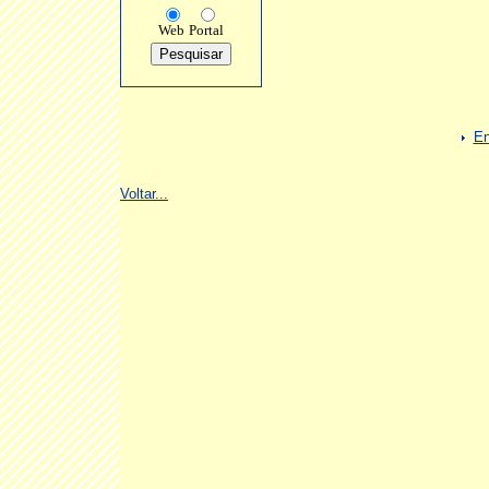
Web
Portal
En
Voltar...