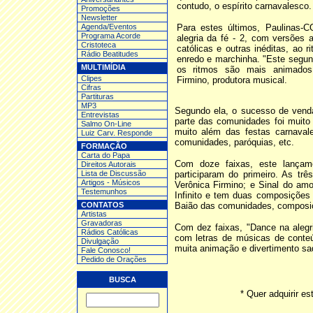
contudo, o espírito carnavalesco.
Promoções
Newsletter
Agenda/Eventos
Para estes últimos, Paulinas
Programa Acorde
alegria da fé - 2, com versões 
Cristoteca
católicas e outras inéditas, ao
Rádio Beatitudes
enredo e marchinha. "Este segun
MULTIMÍDIA
os ritmos são mais animados 
Clipes
Firmino, produtora musical.
Cifras
Partituras
MP3
Segundo ela, o sucesso de venda
Entrev
istas
parte das comunidades foi muito
Salmo On-Line
muito além das festas carnavale
Luiz Carv. Responde
comunidades, paróquias, etc.
FORMAÇÃO
Carta do Papa
Com doze faixas, este lançam
Direitos Autorais
Lista de Discussão
participaram do primeiro. As trê
Artigos - Músicos
Verônica Firmino; e Sinal do amo
Testemunhos
Infinito e tem duas composições
CONTATOS
Baião das comunidades, composiç
Artistas
Gravadoras
Com dez faixas, "Dance na alegri
Rádios Católicas
com letras de músicas de conte
Divulgação
muita animação e divertimento sad
Fale Conosco!
Pedido de Orações
BUSCA
* Quer adquirir 