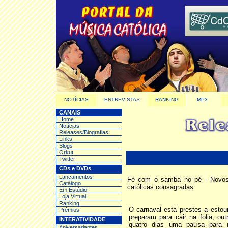
NOTÍCIAS
ENTREVISTAS
RANKING
MP3
CANAIS
Home
Notícias
Releases/Biografias
Links
Blogs
Orkut
Twitter
CDs e DVDs
Lançamentos
Fé com o samba no pé - Novos 
Catálogo
católicas consagradas.
Em Estúdio
Loja Virtual
Ranking
O carnaval está prestes a estou
Prêmios
preparam para cair na folia, ou
INTERATIVIDADE
quatro dias uma pausa para r
Aniversariantes