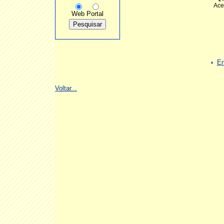
Ace
Web
Portal
En
Voltar...