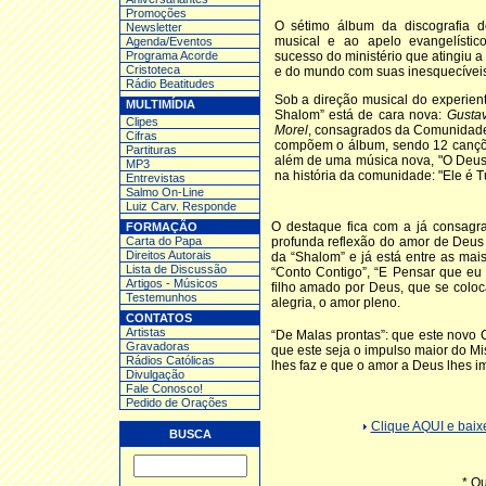
Promoções
O sétimo álbum da discografia 
Newsletter
musical e ao apelo evangelístic
Agenda/Eventos
Programa Acorde
sucesso do ministério que atingiu a
Cristoteca
e do mundo com suas inesquecívei
Rádio Beatitudes
Sob a direção musical do experien
MULTIMÍDIA
Shalom” está de cara nova:
Gustav
Clipes
Morel
, consagrados da Comunida
Cifras
compõem o álbum, sendo 12 cançõ
Partituras
além de uma música nova, "O Deus 
MP3
na história da comunidade: "Ele é Tu
Entrev
istas
Salmo On-Line
Luiz Carv. Responde
O destaque fica com a já consag
FORMAÇÃO
Carta do Papa
profunda reflexão do amor de Deus
Direitos Autorais
da “Shalom” e já está entre as mai
Lista de Discussão
“Conto Contigo”, “E Pensar que eu
Artigos - Músicos
filho amado por Deus, que se coloc
Testemunhos
alegria, o amor pleno.
CONTATOS
Artistas
“De Malas prontas”: que este novo 
Gravadoras
que este seja o impulso maior do Mi
Rádios Católicas
lhes faz e que o amor a Deus lhes i
Divulgação
Fale Conosco!
Pedido de Orações
Clique AQUI e ba
BUSCA
* Q