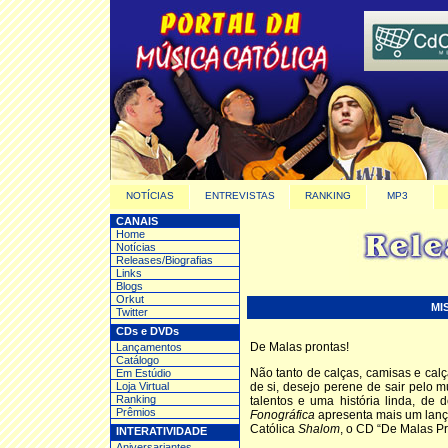
NOTÍCIAS
ENTREVISTAS
RANKING
MP3
CANAIS
Home
Notícias
Releases/Biografias
Links
Blogs
Orkut
MI
Twitter
CDs e DVDs
De Malas prontas!
Lançamentos
Catálogo
Não tanto de calças, camisas e ca
Em Estúdio
Loja Virtual
de si, desejo perene de sair pelo
Ranking
talentos e uma história linda, de
Prêmios
Fonográfica
apresenta mais um lanç
Católica
Shalom
, o CD “De Malas Pr
INTERATIVIDADE
Aniversariantes