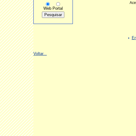
Ace
Web
Portal
En
Voltar...