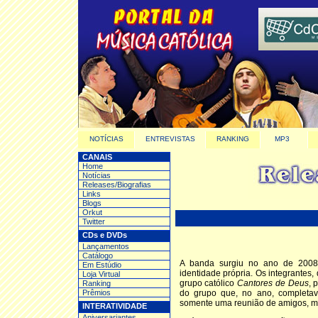
NOTÍCIAS
ENTREVISTAS
RANKING
MP3
CANAIS
Home
Notícias
Releases/Biografias
Links
Blogs
Orkut
Twitter
CDs e DVDs
Lançamentos
Catálogo
A banda surgiu no ano de 200
Em Estúdio
identidade própria. Os integrante
Loja Virtual
grupo católico
Cantores de Deus
, 
Ranking
Prêmios
do grupo que, no ano, completav
somente uma reunião de amigos, ma
INTERATIVIDADE
Aniversariantes