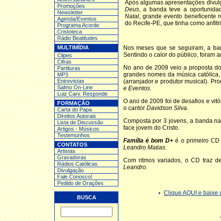
Após algumas apresentações divul
Promoções
Deus
, a banda teve a oportunid
Newsletter
Natal
, grande evento beneficente 
Agenda/Eventos
do Recife-PE, que tinha como anfitr
Programa Acorde
Cristoteca
Rádio Beatitudes
MULTIMÍDIA
Nos meses que se seguiram, a b
Sentindo o calor do público, foram
Clipes
Cifras
No ano de 2009 veio a proposta do 
Partituras
grandes nomes da música católica
MP3
Entrev
istas
(arranjador e produtor musical). P
Salmo On-Line
e Eventos
.
Luiz Carv. Responde
O ano de 2009 foi de desafios e vit
FORMAÇÃO
o cantor
Davidson Silva
.
Carta do Papa
Direitos Autorais
Composta por 3 jovens, a banda na
Lista de Discussão
face jovem do Cristo.
Artigos - Músicos
Testemunhos
Família é bom D+
é o primeiro C
CONTATOS
Leandro Matias
.
Artistas
Gravadoras
Com ritmos variados, o CD traz d
Rádios Católicas
Leandro
.
Divulgação
Fale Conosco!
Pedido de Orações
Clique AQUI e bai
BUSCA