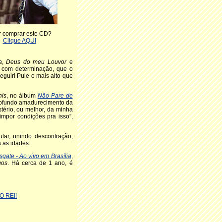
 comprar este CD?
Clique AQUI
a
,
Deus do meu Louvor
e
, com determinação, que o
eguir! Pule o mais alto que
nis
, no álbum
Não Pare de
ofundo amadurecimento da
tério, ou melhor, da minha
impor condições pra isso”,
lar, unindo descontração,
 as idades.
ate - Ao vivo em Brasília
,
gos
. Há cerca de 1 ano, é
O REI!