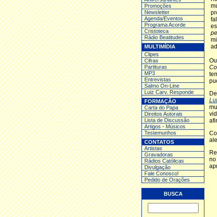
m
Promoções
Newsletter
pr
Agenda/Eventos
fa
Programa Acorde
es
Cristoteca
pe
Rádio Beatitudes
mi
ad
MULTIMÍDIA
Clipes
Ou
Cifras
Partituras
Co
MP3
te
Entrev
istas
pu
Salmo On-Line
Luiz Carv. Responde
De
Lu
FORMAÇÃO
mu
Carta do Papa
vi
Direitos Autorais
Lista de Discussão
af
Artigos - Músicos
Testemunhos
Co
al
CONTATOS
Artistas
Re
Gravadoras
no
Rádios Católicas
ap
Divulgação
Fale Conosco!
Pedido de Orações
BUSCA