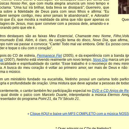
úsicas
Nosso Rei
, que com muita alegria anuncia um novo tempo e
oclama: “Uma luz irá brilhar, toda treva se dissipará”;
Guerreiro
, que
la sobre a fidelidade de Deus para com seus filhos e afirma: “Eu
tarei sempre contigo, meu amor jamais te abandonará”, e
Adorador
lo que És
, que mostra a realidade da alma que não quer apenas os
Quer
lagres de Jesus, mas quer conviver com a pessoa dele, amando-o e
orando pelo que ele é.
tros destaques são as faixas
Meu Essencial
,
Chamaste meu Nome
,
Filho,Volt
nsumado Está
. Além, é claro, da canção tema do disco,
Novo Dia
, que afirma
mpo ruim vai passar e convoca: “Cante! Todo mal vai embora. Grite: Eu posso cons
der e toque o céu com o coração”.
pois do CD de estreia,
Permanece Fiel
(2005), e da experiência com a banda
Ig
tar
(2007),
Netinho
está vivendo realmente um novo tempo.
Novo Dia
marca um pr
sicalidade e espiritualidade do cantor. “Esse trabalho é o recomeço do meu minis
da. A busca do meu coração é voltar ao primeiro amor, ser mais de Deus e não 
irma o músico.
m um ministério fundado na eucaristia,
Netinho
possui um carisma todo particu
egria e profundidade de oração. Uma mistura que deve agradar a pessoas de todas
centemente, o cantor também fez participação especial no
DVD e CD Anjos de Resg
 qual divide o palco com
Marcelo Duarte
, interpretando a música
Eternos Ami
resentador do programa
Point 21
, da
TV Século 21
.
Clique AQUI e baixe um MP3 COMPLETO com a música NOSS
* Quer adquirir os CDs de Netinho?