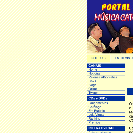
NOTÍCIAS
ENTREVIST
CANAIS
Home
Notícias
Releases/Biografias
Links
Blogs
Orkut
Twitter
CDs e DVDs
Lançamentos
Os
Catálogo
e 
Em Estúdio
re
Loja Virtual
ca
Ranking
C
Prêmios
INTERATIVIDADE
Co
no
Aniversariantes