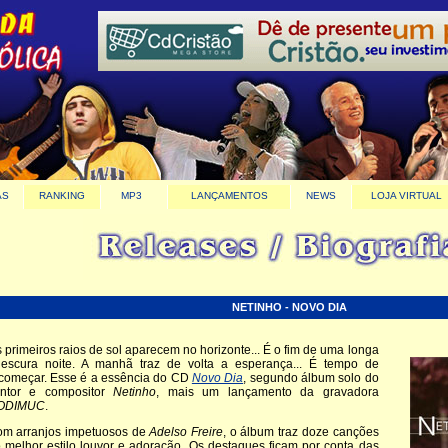
AS
RANKING
MP3
LANÇAMENTOS
NEWS
LOJA VIRTUAL
NETINHO - NOVO DIA
 primeiros raios de sol aparecem no horizonte... É o fim de uma longa
escura noite. A manhã traz de volta a esperança... É tempo de
começar. Esse é a essência do CD
Novo Dia
, segundo álbum solo do
ntor e compositor
Netinho
, mais um lançamento da gravadora
ODIMUC
.
m arranjos impetuosos de
Adelso Freire
, o álbum traz doze canções
 melhor estilo louvor e adoração. Os destaques ficam por conta das