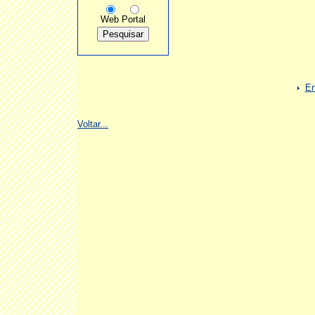
Web
Portal
En
Voltar...