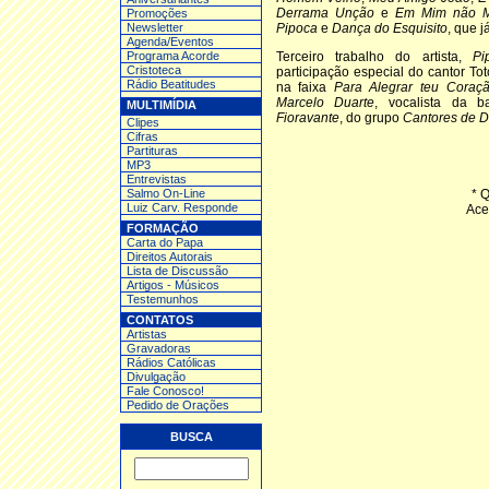
Derrama Unção
e
Em Mim não M
Promoções
Newsletter
Pipoca
e
Dança do Esquisito
, que j
Agenda/Eventos
Programa Acorde
Terceiro trabalho do artista,
Pi
Cristoteca
participação especial do cantor To
Rádio Beatitudes
na faixa
Para Alegrar teu Coraç
Marcelo Duarte
, vocalista da 
MULTIMÍDIA
Fioravante
, do grupo
Cantores de 
Clipes
Cifras
Partituras
MP3
Entrev
istas
Salmo On-Line
* 
Luiz Carv. Responde
Ace
FORMAÇÃO
Carta do Papa
Direitos Autorais
Lista de Discussão
Artigos - Músicos
Testemunhos
CONTATOS
Artistas
Gravadoras
Rádios Católicas
Divulgação
Fale Conosco!
Pedido de Orações
BUSCA