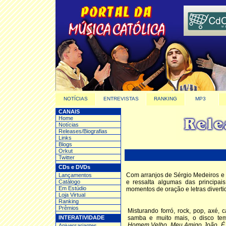
NOTÍCIAS
ENTREVISTAS
RANKING
MP3
CANAIS
Home
Notícias
Releases/Biografias
Links
Blogs
Orkut
Twitter
CDs e DVDs
Com arranjos de Sérgio Medeiros e
Lançamentos
Catálogo
e ressalta algumas das principais
Em Estúdio
momentos de oração e letras diverti
Loja Virtual
Ranking
Prêmios
Misturando forró, rock, pop, axé, 
INTERATIVIDADE
samba e muito mais, o disco te
Homem Velho
,
Meu Amigo João
,
É
Aniversariantes