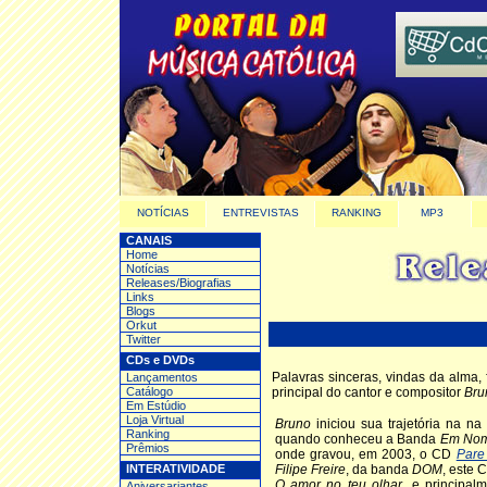
NOTÍCIAS
ENTREVISTAS
RANKING
MP3
CANAIS
Home
Notícias
Releases/Biografias
Links
Blogs
Orkut
Twitter
CDs e DVDs
Palavras sinceras, vindas da alm
Lançamentos
Catálogo
principal do cantor e compositor
Bru
Em Estúdio
Loja Virtual
Bruno
iniciou sua trajetória na na
Ranking
quando conheceu a Banda
Em Nom
Prêmios
onde gravou, em 2003, o CD
Pare
INTERATIVIDADE
Filipe Freire
, da banda
DOM
, este
O amor no teu olhar
, e principal
Aniversariantes