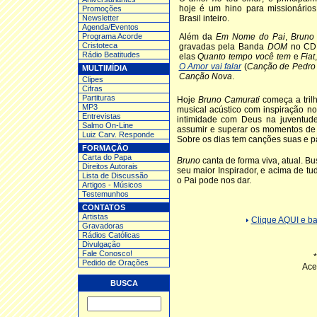
hoje é um hino para missionários
Promoções
Newsletter
Brasil inteiro.
Agenda/Eventos
Programa Acorde
Além da
Em Nome do Pai
,
Bruno
Cristoteca
gravadas pela Banda
DOM
no C
Rádio Beatitudes
elas
Quanto tempo você tem
e
Fiat
O Amor vai falar
(
Canção de Pedro
MULTIMÍDIA
Canção Nova
.
Clipes
Cifras
Partituras
Hoje
Bruno Camurati
começa a tril
MP3
musical acústico com inspiração n
Entrev
istas
intimidade com Deus na juventud
Salmo On-Line
assumir e superar os momentos de 
Luiz Carv. Responde
Sobre os dias tem canções suas e 
FORMAÇÃO
Carta do Papa
Bruno
canta de forma viva, atual. 
Direitos Autorais
seu maior Inspirador, e acima de t
Lista de Discussão
o Pai pode nos dar.
Artigos - Músicos
Testemunhos
CONTATOS
Artistas
Clique AQUI e 
Gravadoras
Rádios Católicas
Divulgação
Fale Conosco!
Pedido de Orações
Ace
BUSCA