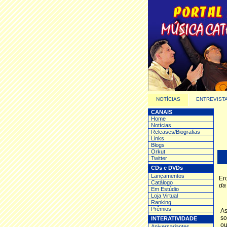
NOTÍCIAS
ENTREVIST
CANAIS
Home
Notícias
Releases/Biografias
Links
Blogs
Orkut
Twitter
CDs e DVDs
Lançamentos
Er
Catálogo
da
Em Estúdio
Loja Virtual
Ranking
Prêmios
As
so
INTERATIVIDADE
ou
Aniversariantes