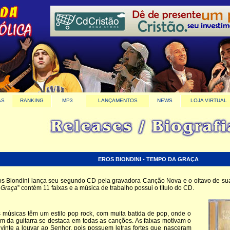
AS
RANKING
MP3
LANÇAMENTOS
NEWS
LOJA VIRTUAL
EROS BIONDINI - TEMPO DA GRAÇA
os Biondini lança seu segundo CD pela gravadora Canção Nova e o oitavo de sua 
 Graça
” contém 11 faixas e a música de trabalho possui o título do CD.
 músicas têm um estilo pop rock, com muita batida de pop, onde o
m da guitarra se destaca em todas as canções. As faixas motivam o
vinte a louvar ao Senhor, pois possuem letras fortes que nasceram