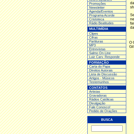
da
Promoções
sh
Newsletter
Agenda/Eventos
Se
Programa Acorde
ne
Cristoteca
Rádio Beatitudes
fa
da
MULTIMÍDIA
Clipes
Cifras
Partituras
O 
MP3
Gi
Entrev
istas
Salmo On-Line
Luiz Carv. Responde
FORMAÇÃO
Carta do Papa
Direitos Autorais
Lista de Discussão
Artigos - Músicos
Testemunhos
CONTATOS
Artistas
Gravadoras
Rádios Católicas
Divulgação
Fale Conosco!
Pedido de Orações
BUSCA