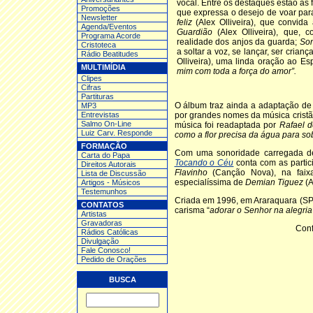
vocal. Entre os destaques estão as 
Promoções
que expressa o desejo de voar par
Newsletter
feliz
(Alex Olliveira), que convida
Agenda/Eventos
Guardião
(Alex Olliveira), que, 
Programa Acorde
realidade dos anjos da guarda;
So
Cristoteca
a soltar a voz, se lançar, ser cria
Rádio Beatitudes
Olliveira), uma linda oração ao Esp
MULTIMÍDIA
mim com toda a força do amor”
.
Clipes
Cifras
Partituras
O álbum traz ainda a adaptação de
MP3
Entrev
istas
por grandes nomes da música crist
Salmo On-Line
música foi readaptada por
Rafael d
Luiz Carv. Responde
como a flor precisa da água para so
FORMAÇÃO
Com uma sonoridade carregada de 
Carta do Papa
Tocando o Céu
conta com as parti
Direitos Autorais
Flavinho
(Canção Nova), na fai
Lista de Discussão
especialíssima de
Demian Tiguez
(A
Artigos - Músicos
Testemunhos
Criada em 1996, em Araraquara (SP
CONTATOS
carisma “
adorar o Senhor na alegria
Artistas
Gravadoras
Conf
Rádios Católicas
Divulgação
Fale Conosco!
Pedido de Orações
BUSCA