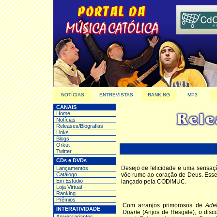
NOTÍCIAS
ENTREVISTAS
RANKING
MP3
CANAIS
Home
Notícias
Releases/Biografias
Links
Blogs
Orkut
Twitter
CDs e DVDs
Desejo de felicidade e uma sensação
Lançamentos
Catálogo
vôo rumo ao coração de Deus. Ess
Em Estúdio
lançado pela CODIMUC.
Loja Virtual
Ranking
Prêmios
Com arranjos primorosos de
Adel
INTERATIVIDADE
Duarte
(Anjos de Resgate), o disco
Aniversariantes