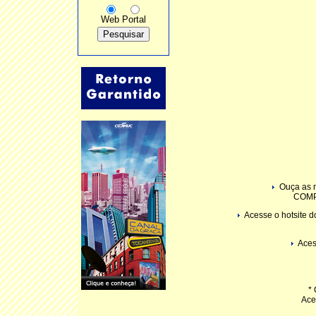
Web
Portal
Ouça as 
COMP
Acesse o hotsite 
Acess
*
Ace