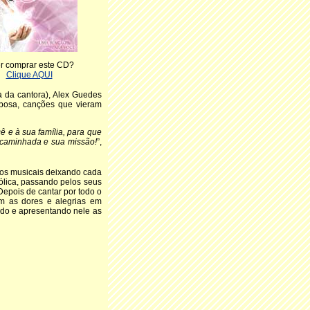
r comprar este CD?
Clique AQUI
a da cantora), Alex Guedes
rbosa, canções que vieram
ê e à sua família, para que
 caminhada e sua missão!
”,
ilos musicais deixando cada
tólica, passando pelos seus
epois de cantar por todo o
m as dores e alegrias em
endo e apresentando nele as