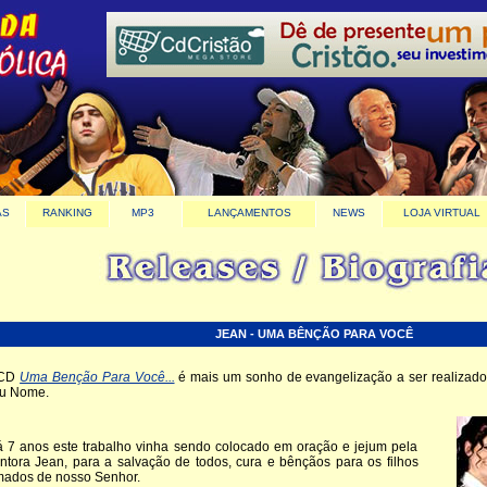
AS
RANKING
MP3
LANÇAMENTOS
NEWS
LOJA VIRTUAL
JEAN - UMA BÊNÇÃO PARA VOCÊ
 CD
Uma Benção Para Você...
é mais um sonho de evangelização a ser realizado 
u Nome.
 7 anos este trabalho vinha sendo colocado em oração e jejum pela
ntora Jean, para a salvação de todos, cura e bênçãos para os filhos
ados de nosso Senhor.