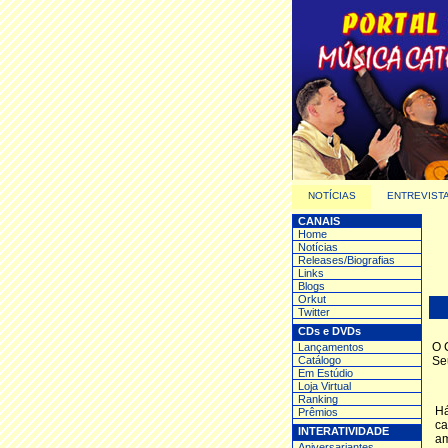
NOTÍCIAS
ENTREVIST
CANAIS
Home
Notícias
Releases/Biografias
Links
Blogs
Orkut
Twitter
CDs e DVDs
O
Lançamentos
Catálogo
Se
Em Estúdio
Loja Virtual
Ranking
Há
Prêmios
ca
INTERATIVIDADE
am
Aniversariantes