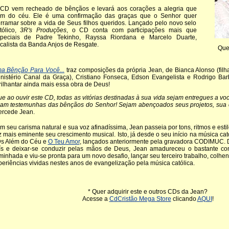
CD vem recheado de bênçãos e levará aos corações a alegria que
m do céu. Ele é uma confirmação das graças que o Senhor quer
rramar sobre a vida de Seus filhos queridos. Lançado pelo novo selo
tólico,
3R's Produções
, o CD conta com participações mais que
peciais de Padre Tekinho, Rayssa Riordana e Marcelo Duarte,
calista da Banda Anjos de Resgate
.
Que
a Bênção Para Você...
traz composições da própria Jean, de Bianca Alonso (filh
inistério Canal da Graça), Cristiano Fonseca, Edson Evangelista e Rodrigo Ba
rilhantar ainda mais essa obra de Deus!
e ao ouvir este CD, todas as vitórias destinadas à sua vida sejam entregues a voc
jam testemunhas das bênçãos do Senhor! Sejam abençoados seus projetos, sua
tercede Jean.
m seu carisma natural e sua voz afinadíssima, Jean passeia por tons, ritmos e est
z mais eminente seu crescimento musical. Isto, já desde o seu início na música ca
s Além do Céu e
O Teu Amor
, lançados anteriormente pela gravadora CODIMUC. D
ís e deixar-se conduzir pelas mãos de Deus, Jean amadureceu o bastante co
minhada e viu-se pronta para um novo desafio, lançar seu terceiro trabalho, colh
periências vividas nestes anos de evangelização pela música católica.
* Quer adquirir este e outros CDs da Jean?
Acesse a
CdCristão Mega Store
clicando
AQUI
!