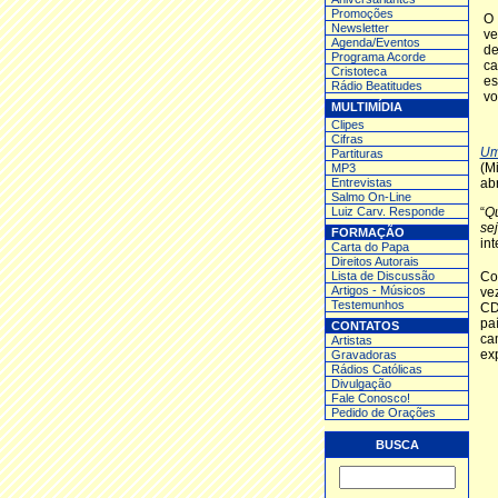
Promoções
O 
Newsletter
ve
Agenda/Eventos
de
Programa Acorde
ca
Cristoteca
es
Rádio Beatitudes
vo
MULTIMÍDIA
Clipes
Cifras
Um
Partituras
(M
MP3
Entrev
istas
ab
Salmo On-Line
Luiz Carv. Responde
“
Qu
se
FORMAÇÃO
in
Carta do Papa
Direitos Autorais
Lista de Discussão
Co
Artigos - Músicos
ve
Testemunhos
CD
pa
CONTATOS
ca
Artistas
ex
Gravadoras
Rádios Católicas
Divulgação
Fale Conosco!
Pedido de Orações
BUSCA