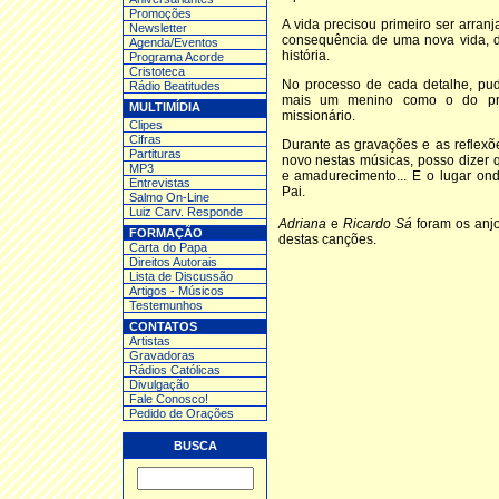
Promoções
A vida precisou primeiro ser arran
Newsletter
consequência de uma nova vida,
Agenda/Eventos
história.
Programa Acorde
Cristoteca
No processo de cada detalhe, pu
Rádio Beatitudes
mais um menino como o do pr
MULTIMÍDIA
missionário.
Clipes
Cifras
Durante as gravações e as reflexõ
Partituras
novo nestas músicas, posso dizer
MP3
e amadurecimento... E o lugar on
Entrev
istas
Pai.
Salmo On-Line
Luiz Carv. Responde
Adriana
e
Ricardo Sá
foram os anjo
FORMAÇÃO
destas canções.
Carta do Papa
Direitos Autorais
Lista de Discussão
Artigos - Músicos
Testemunhos
CONTATOS
Artistas
Gravadoras
Rádios Católicas
Divulgação
Fale Conosco!
Pedido de Orações
BUSCA