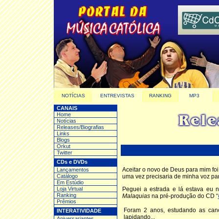
NOTÍCIAS
ENTREVISTAS
RANKING
MP3
CANAIS
Home
Notícias
Releases/Biografias
Links
Blogs
Orkut
Twitter
CDs e DVDs
Aceitar o novo de Deus para mim foi
Lançamentos
Catálogo
uma vez precisaria de minha voz pa
Em Estúdio
Loja Virtual
Peguei a estrada e lá estava eu 
Ranking
Malaquias
na pré-produção do CD “
Prêmios
Foram 2 anos, estudando as cançõ
INTERATIVIDADE
lapidando...
Aniversariantes