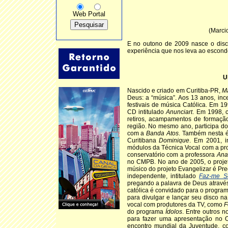
Web
Portal
(Marci
E no outono de 2009 nasce o dis
experiência que nos leva ao esconde
U
Nascido e criado em Curitiba-PR,
M
Deus: a “música”. Aos 13 anos, inc
festivais de música Católica. Em 1
CD intitulado
Anunciart
. Em 1998, 
retiros, acampamentos de formação
região. No mesmo ano, participa d
com a
Banda Atos
. Também nesta é
Curitibana
Dominique
. Em 2001, i
módulos da Técnica Vocal com a pr
conservatório com a professora
Ana
no CMPB. No ano de 2005, o projet
músico do projeto Evangelizar é Pre
independente, intitulado
Faz-me S
pregando a palavra de Deus atravé
católica é convidado para o progra
para divulgar e lançar seu disco 
vocal com produtores da TV, como
F
do programa
Ídolos
. Entre outros 
para fazer uma apresentação no 
encontro mundial da Juventude, 