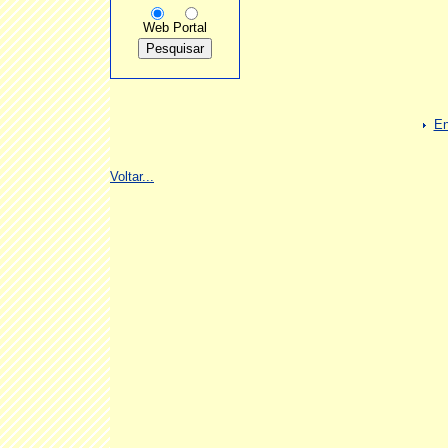
Web
Portal
En
Voltar...