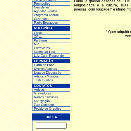
Fábio já gravou dezenas de CDs e
Promoções
religiosidade e a cultura, suas
Newsletter
poesias, com roupagem e ritmos m
Agenda/Eventos
Programa Acorde
Cristoteca
Rádio Beatitudes
MULTIMÍDIA
* Quer adquirir
Clipes
Ace
Cifras
Partituras
MP3
Entrev
istas
Salmo On-Line
Luiz Carv. Responde
FORMAÇÃO
Carta do Papa
Direitos Autorais
Lista de Discussão
Artigos - Músicos
Testemunhos
CONTATOS
Artistas
Gravadoras
Rádios Católicas
Divulgação
Fale Conosco!
Pedido de Orações
BUSCA