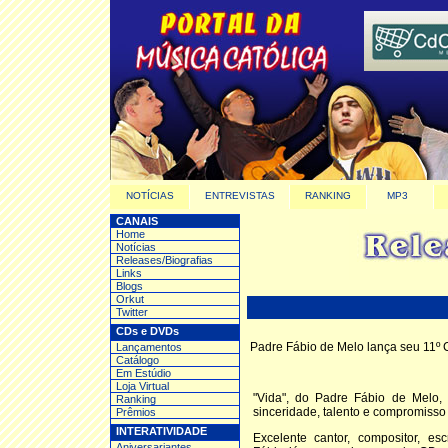
NOTÍCIAS
ENTREVISTAS
RANKING
MP3
CANAIS
Home
Notícias
Releases/Biografias
Links
Blogs
Orkut
Twitter
CDs e DVDs
Padre Fábio de Melo lança seu 11º
Lançamentos
Catálogo
Em Estúdio
Loja Virtual
"Vida", do Padre Fábio de Melo
Ranking
sinceridade, talento e compromisso 
Prêmios
INTERATIVIDADE
Excelente cantor, compositor, es
Aniversariantes