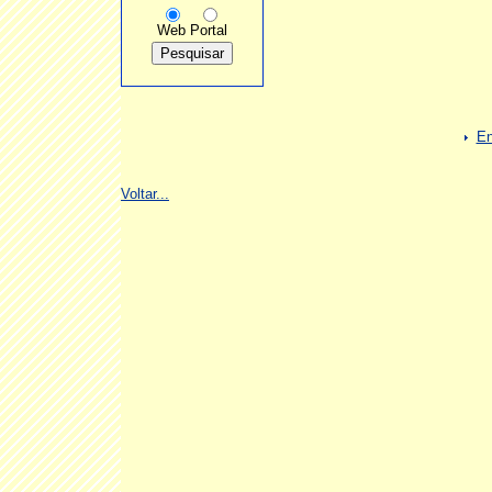
Web
Portal
En
Voltar...