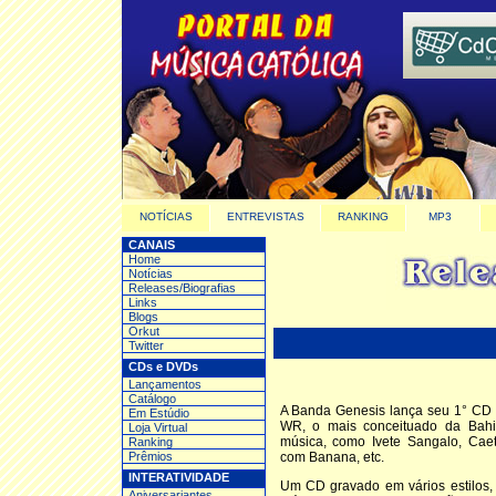
NOTÍCIAS
ENTREVISTAS
RANKING
MP3
CANAIS
Home
Notícias
Releases/Biografias
Links
Blogs
Orkut
Twitter
CDs e DVDs
Lançamentos
Catálogo
A Banda Genesis lança seu 1° CD
Em Estúdio
WR, o mais conceituado da Bah
Loja Virtual
música, como Ivete Sangalo, Caeta
Ranking
Prêmios
com Banana, etc.
INTERATIVIDADE
Um CD gravado em vários estilos,
Aniversariantes