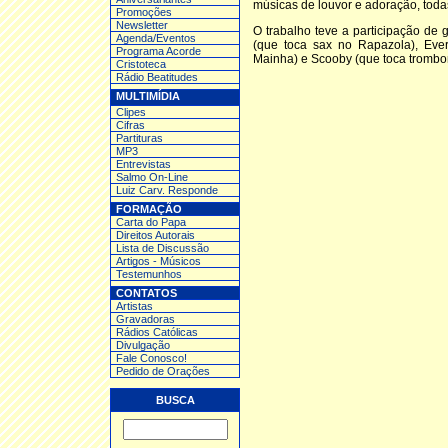
músicas de louvor e adoração, todas
Promoções
Newsletter
O trabalho teve a participação de
Agenda/Eventos
(que toca sax no Rapazola), Eve
Programa Acorde
Mainha) e Scooby (que toca trombo
Cristoteca
Rádio Beatitudes
MULTIMÍDIA
Clipes
Cifras
Partituras
MP3
Entrev
istas
Salmo On-Line
Luiz Carv. Responde
FORMAÇÃO
Carta do Papa
Direitos Autorais
Lista de Discussão
Artigos - Músicos
Testemunhos
CONTATOS
Artistas
Gravadoras
Rádios Católicas
Divulgação
Fale Conosco!
Pedido de Orações
BUSCA